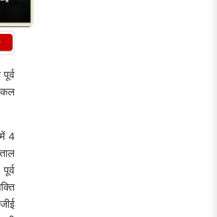
अधिकारी...
Sameer Ur Rahman
By
| 2 days ago
अंतरराष्ट्रीय साइबर स्लेवरी गिरोह का
खुलासा, 5 आरोपी गिरफ्तार, राजस्थान
पुलिस की बड़ी कार्रवाई
Sameer Ur Rahman
By
| 3 days ago
ूर्व
शिक्षा एवं पंचायती राज मंत्री एक दिवसीय
डिकल
दौरे पर 8 अगस्त को भीलवाड़ा में
Sameer Ur Rahman
By
| 3 days ago
कलेक्टर संधू ने एडीपीसी श्रीमती शर्मा को
ें 4
थमाया नोटिस ,चिन्हित जर्जर विद्यालयों को
़ताल
ध्वस्त एवं...
Sameer Ur Rahman
ूर्व
By
| 4 days ago
क्ति
फार्मेसी स्टोर RGHS में दवाइयों के नाम पर
सरकार को लगा रहे हैं चूना
मजीई
Sameer Ur Rahman
By
| 5 days ago