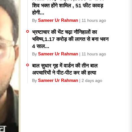
शिव भक्त होंगे शामिल , 51 फीट कावड़
होगी...
Sameer Ur Rahman
By
| 11 hours ago
भ्रष्टाचार की भेंट चढ़ा नौनिहालों का
भविष्य,1.17 करोड़ की लागत से बना भवन
4 साल...
Sameer Ur Rahman
By
| 11 hours ago
बाल सुधार गृह में वार्डन की तीन बाल
अपचारियों ने पीट-पीट कर की हत्या
Sameer Ur Rahman
By
| 2 days ago
भीलवाड़ा में पुलिस और तस्करों में
मुठभेड़,फायरिंग
Sameer Ur Rahman
By
| 2 days ago
आखिर SE गुप्ता को छोड़नी पड़ी कुर्सी और
जाना पड़ा,हाल-ए- शिक्षा विभाग,एक पद दो