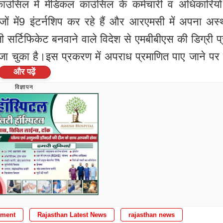
ाउंसिल में मेडिकल काउंसिल के कर्मचारी व अधिकारियो
ों में9 इंटर्नशिप कर रहे हैं और आरएमसी में अपना अस्
र्टिफिकेट बनवाने वाले विदेश से एमबीबीएस की डिग्री प्र
 जा चुका है।इस प्रकरण में अपराध प्रमाणित पाए जाने पर
और पढ़ें
विज्ञापन
ी रेलवे स्टेशन रोड, डीएलएम आई अस्पताल के पीछे, चौमूं 
8 वर्ष, निवासी रामबाग थाना डीग सदर जिला डीग
िवासी समूची थाना कठूमर जिला अलवर
nment
Rajasthan Latest News
rajasthan news