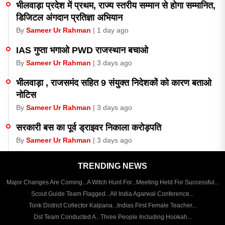
भीलवाड़ा प्रदेश में प्रथम, राज्य स्तरीय सम्मान से होगा सम्मानित,
डिजिटल अंगदान प्रतिज्ञा अभियान
By
Sameer Ur Rahman
| 1 day ago
IAS गुप्ता भगाओ PWD राजस्थान बचाओ
By
Sameer Ur Rahman
| 3 days ago
भीलवाड़ा , राजसमंद सहित 9 संयुक्त निदेशकों को कारण बताओ
नोटिस
By
Sameer Ur Rahman
| 3 days ago
सरकारी बस का पूर्व ड्राइवर निकाला करोड़पति
By
Sameer Ur Rahman
| 3 days ago
फर्जी बिलों से करोड़ों की इनपुट टैक्स की चोरी पकड़ी
TRENDING NEWS
By
Sameer Ur Rahman
| 4 days ago
Major Changes Are Coming...
A Witch Hunt For...
Meeting Held For Successful...
सीकर में कोचिंग संस्थान पर सेल टैक्स विभाग का छापा कर्म की
Scout Guide Team Flagged...
All India Agarwal Conference...
टैक्स चोरी पकड़ी
Tonk District Collector Kalpana...
Indias First Female Teacher...
By
Sameer Ur Rahman
Dst Team Conducted A...
| 4 days ago
Three People Including Hookah...