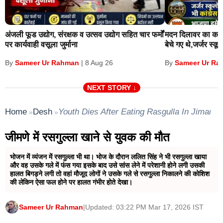
निरीक्षण के मुख्य बिंदु
दुकान फिक्सिंग पर रोक
अंजली फूड उद्योग, संरक्षक व उत्सव उद्योग सहित चार फर्मों
मदन दिलावर का कांग्
पर कार्यवाही वसूला जुर्माना
बेचे गए थे,जर्जर स्कूलों
1-क्या स्कूल किसी विशेष दुकान से किताबें या यूनिफॉर्म खरीदने के
Sameer Ur Rahman
Sameer Ur Ra
By
|
8 Aug 26
By
लिए बाध्य कर रहा है?
NEXT STORY ↓
2-फीस विनियमन
Home
Desh
Youth Dies After Eating Rasgulla In Jimane
»
»
क्या स्कूल तय नियमों और फीस एक्ट के विपरीत वसूली कर रहा है?
जीमणे में रसगुल्ला खाने से युवक की मौत
3- रिपोर्टिंग
भोजन में व्यंजन में रसगुल्ला भी था। भोज के दौरान ललित सिंह ने भी रसगुल्ला खाया
और वह उसके गले में फंस गया इसके बाद उसे सांस लेने में परेशानी होने लगी उसकी
हालत बिगड़ने लगी तो वहां मौजूद लोगों ने उसके गले से रसगुल्ला निकालने की कोशिश
सभी कमेटियों को अपनी जांच रिपोर्ट 20 अप्रैल 2026 तक
की लेकिन ऐसा फल होने पर हालत गंभीर होते देखा।
निदेशालय को सॉफ्ट और हार्ड कॉपी में अनिवार्य रूप से भेजनी
Sameer Ur Rahman
|
Updated: 03:22 PM Mar 17, 2026 IST
होगी।