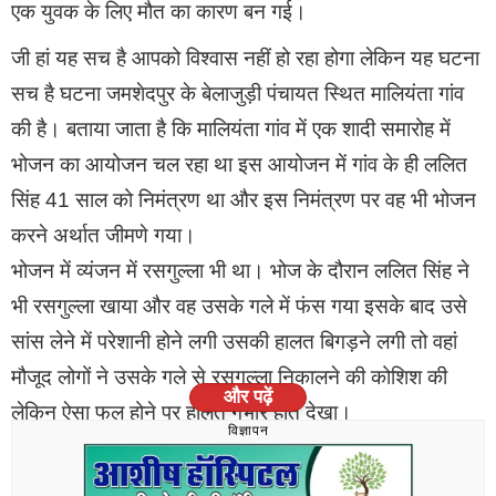
एक युवक के लिए मौत का कारण बन गई।
सीताराम जाट (आईएएस )
जी हां यह सच है आपको विश्वास नहीं हो रहा होगा लेकिन यह घटना
निदेशक
सच है घटना जमशेदपुर के बेलाजुड़ी पंचायत स्थित मालियंता गांव
की है। बताया जाता है कि मालियंता गांव में एक शादी समारोह में
माध्यमिक शिक्षा निदेशालय बीकानेर राजस्थान
भोजन का आयोजन चल रहा था इस आयोजन में गांव के ही ललित
सिंह 41 साल को निमंत्रण था और इस निमंत्रण पर वह भी भोजन
करने अर्थात जीमणे गया।
भोजन में व्यंजन में रसगुल्ला भी था। भोज के दौरान ललित सिंह ने
भी रसगुल्ला खाया और वह उसके गले में फंस गया इसके बाद उसे
सांस लेने में परेशानी होने लगी उसकी हालत बिगड़ने लगी तो वहां
मौजूद लोगों ने उसके गले से रसगुल्ला निकालने की कोशिश की
और पढ़ें
लेकिन ऐसा फल होने पर हालत गंभीर होते देखा।
विज्ञापन
परिजनों और वह मौजूद लोगों ने ललित सिंह को तत्काल एमजीएम
अस्पताल पहुंचाया जहां चिकित्सकों ने जांच के बाद उसे मृत्यु घोषित