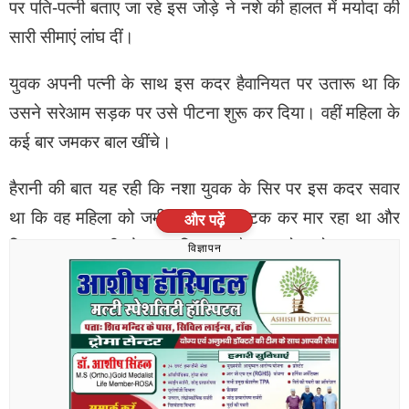
पर पति-पत्नी बताए जा रहे इस जोड़े ने नशे की हालत में मर्यादा की
सारी सीमाएं लांघ दीं।
युवक अपनी पत्नी के साथ इस कदर हैवानियत पर उतारू था कि
उसने सरेआम सड़क पर उसे पीटना शुरू कर दिया। वहीं महिला के
कई बार जमकर बाल खींचे।
हैरानी की बात यह रही कि नशा युवक के सिर पर इस कदर सवार
था कि वह महिला को जमीन पर पटक-पटक कर मार रहा था और
और पढ़ें
फिर जबरन अपनी मोटरसाइकिल पर बैठाकर ले जाने का प्रयास
विज्ञापन
करने लगा। इस दौरान दोनों बाइक समेत गिर भी गए। जिन्हें लोगों
ने उठाया।
करीब 20 से 25 मिनट तक चले इस घटनाक्रम के दौरान चौराहे
पर तमाशबीनों की भारी भीड़ जमा हो गई। बताया जा रहा है कि