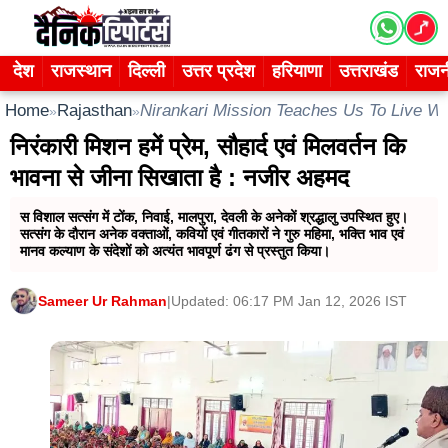
Skip
to
content
देश
राजस्थान
दिल्ली
उत्तर प्रदेश
हरियाणा
उत्तराखंड
राजन
Home
Rajasthan
Nirankari Mission Teaches Us To Live W
»
»
निरंकारी मिशन हमें प्रेम, सौहार्द एवं मिलवर्तन कि
भावना से जीना सिखाता है : नजीर अहमद
स विशाल सत्संग में टोंक, निवाई, मालपुरा, देवली के अनेकों श्रद्धालु उपस्थित हुए।
सत्संग के दौरान अनेक वक्ताओं, कवियों एवं गीतकारों ने गुरु महिमा, भक्ति भाव एवं
मानव कल्याण के संदेशों को अत्यंत भावपूर्ण ढंग से प्रस्तुत किया।
Sameer Ur Rahman
|
Updated: 06:17 PM Jan 12, 2026 IST