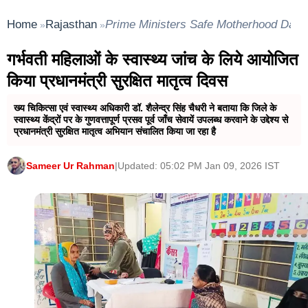
छोड$कर ऐसा जीवन जिएँ जहाँ वचन, सेवा, सुमिरन एवं संगत
Home
Rajasthan
Prime Ministers Safe Motherhood Day
»
»
स्वभाव बन जाएँ क्योंकि भक्ति अपनी परिभाषा से हो, तो भक्ति नहीं।
गर्भवती महिलाओं के स्वास्थ्य जांच के लिये आयोजित
सतगुरु माता ने माता सविंदर एवं राजमाता जी के जीवन को भक्ति,
किया प्रधानमंत्री सुरक्षित मातृत्व दिवस
समर्पण व नि:स्वार्थ सेवा का सजीव प्रतीक बताते हुए कहा कि इन
मातृशक्तियों का संपूर्ण जीवन निरंकारी मिशन के लिए एक श्रेष्ठ
ख्य चिकित्सा एवं स्वास्थ्य अधिकारी डॉ. शैलेन्द्र सिंह चैधरी ने बताया कि जिले के
स्वास्थ्य केंद्रों पर के गुणवत्तापूर्ण प्रसव पूर्व जाँच सेवायें उपलब्ध करवाने के उद्देश्य से
उदाहरण है, जो प्रत्येक श्रद्धालु को सेवा एवं समर्पण की प्रेरणा
प्रधानमंत्री सुरक्षित मातृत्व अभियान संचालित किया जा रहा है
प्रदान करता है। निरंकारी मिशन का मूल सिद्धांत यही है कि भक्ति,
Sameer Ur Rahman
|
Updated: 05:02 PM Jan 09, 2026 IST
परमात्मा के तत्व को जानकर ही अपने वास्तविक एवं सार्थक स्वरूप
को प्राप्त करती है।