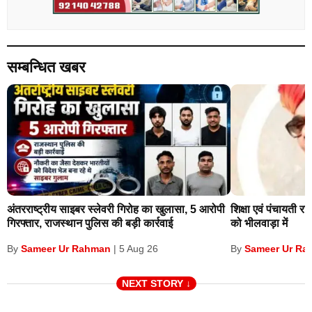
अवकाश होने पर अगले दिन आयोजित किया जाता है।
सीएमएचओ डॉ. शैलेन्द्र सिंह चैधरी ने बताया कि चिकित्सा संस्थानों
पर गर्भवती महिलाओं की हिमोग्लोबिनए एचआईवी,सिफलिस,ब्लड
सम्बन्धित खबर
प्रेशर, हृदय स्पंदन व प्रसव से संबंधित जटिलताओं की जांच की
गई। वहीं गर्भवती महिला के शरीर में कैल्शियम व खून की कमी नहीं
आए, इसके लिए आईएफए, कैल्शियम एवं अन्य आवश्यक दवाइयां दी
गई।
अंतरराष्ट्रीय साइबर स्लेवरी गिरोह का खुलासा, 5 आरोपी
शिक्षा एवं पंचायती र
गिरफ्तार, राजस्थान पुलिस की बड़ी कार्रवाई
को भीलवाड़ा में
Sameer Ur Rahman
Sameer Ur Ra
By
|
5 Aug 26
By
NEXT STORY ↓