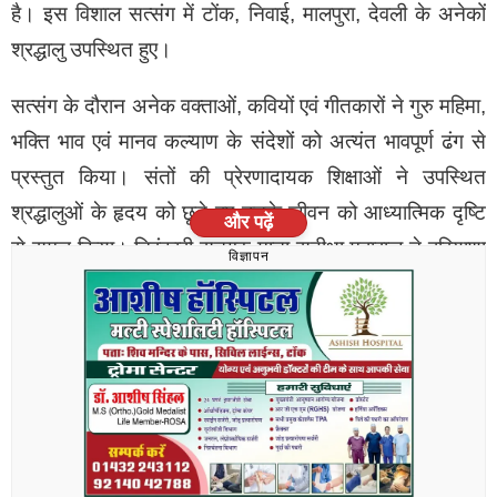
है। इस विशाल सत्संग में टोंक, निवाई, मालपुरा, देवली के अनेकों
श्रद्धालु उपस्थित हुए।
सत्संग के दौरान अनेक वक्ताओं, कवियों एवं गीतकारों ने गुरु महिमा,
भक्ति भाव एवं मानव कल्याण के संदेशों को अत्यंत भावपूर्ण ढंग से
प्रस्तुत किया। संतों की प्रेरणादायक शिक्षाओं ने उपस्थित
श्रद्धालुओं के हृदय को छूते हुए उनके जीवन को आध्यात्मिक दृष्टि
और पढ़ें
से समृद्ध किया। निरंकारी सतगुरु माता सुदीक्षा महाराज ने हरियाणा
विज्ञापन
स्थित संत निरंकारी आध्यात्मिक स्थल, समालखा में आयोजित
भक्ति पर्व समागम के पावन अवसर पर श्रद्धालुओं को संबोधित करते
हुए कहा कि भक्ति कोई नाम या दिखावा नहींए बल्कि अपने भीतर की
सजग यात्रा है।
सच्ची भक्ति तब है जब हम आत्म मंथन द्वारा दूसरों से पहले स्वयं को
जाँचें, अपनी कमियों को सुधारें और हर पल जागरूक जीवन जिएँ।