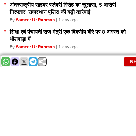
अंतरराष्ट्रीय साइबर स्लेवरी गिरोह का खुलासा, 5 आरोपी
गिरफ्तार, राजस्थान पुलिस की बड़ी कार्रवाई
By
Sameer Ur Rahman
| 1 day ago
शिक्षा एवं पंचायती राज मंत्री एक दिवसीय दौरे पर 8 अगस्त को
भीलवाड़ा में
By
Sameer Ur Rahman
| 1 day ago
कलेक्टर संधू ने एडीपीसी श्रीमती शर्मा को थमाया नोटिस ,चिन्हित
N
N
N
जर्जर विद्यालयों को ध्वस्त एवं...
By
Sameer Ur Rahman
| 2 days ago
फार्मेसी स्टोर RGHS में दवाइयों के नाम पर सरकार को लगा रहे
हैं चूना
By
Sameer Ur Rahman
| 3 days ago
जैश के संदिग्ध आतंकवादी गिरफ्तार,जंतर मंतर पर विद्यार्थियों के
प्रोटेस्ट में गड़बड़ी की थी योजना
By
Sameer Ur Rahman
| 4 days ago