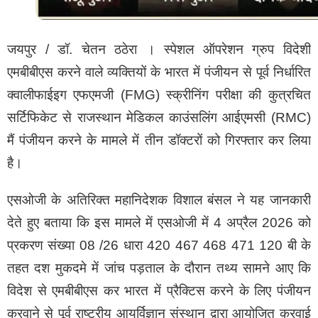
संगठन जैश-ए-मोहम्मद से जुड़े होने का संदेह है और माना जाता है
कि वह सज्जाद भट का करीबी सहयोगी है, जिस पर 2019 के
पुलवामा आतंकी हमले के मुख्य साजिशकर्ताओं में से एक होने का
जयपुर / डॉ. चेतन ठठेरा । स्पेशल ऑपरेशन ग्रुप विदेशी
आरोप है।
एमबीबीएस करने वाले व्यक्तियों के भारत में पंजीयन से पूर्व निर्धारित
क्वालीफाईइग‌ एफएमजी (FMG) स्क्रीनिंग परीक्षा की कुत्रचित
सर्टिफिकेट से राजस्थान मेडिकल काउंसलिंग आईएमसी (RMC)
मैं पंजीयन करने के मामले में तीन डॉक्टरों को गिरफ्तार कर लिया
है।
एसओजी के अतिरिक्त महानिदेशक विशाल बंसल ने यह जानकारी
देते हुए बताया कि इस मामले में एसओजी में 4 अप्रैल 2026 को
प्रकरण संख्या 08 /26 धारा 420 467 468 471 120 बी के
तहत दश मुकदमे में जांच पड़ताल के दौरान तथ्य सामने आए कि
विदेश से एमबीबीएस कर भारत में प्रैक्टिस करने के लिए पंजीयन
करवाने से पूर्व राष्ट्रीय आयुर्विज्ञान संस्थान द्वारा आयोजित करवाई