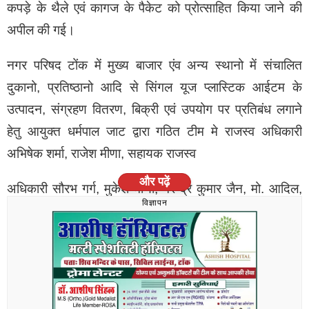
कपड़े के थैले एवं कागज के पैकेट को प्रोत्साहित किया जाने की
अपील की गई।
नगर परिषद टोंक में मुख्य बाजार एंव अन्य स्थानो में संचालित
दुकानो, प्रतिष्ठानो आदि से सिंगल यूज प्लास्टिक आईटम के
उत्पादन, संग्रहण वितरण, बिक्री एवं उपयोग पर प्रतिबंध लगाने
हेतु आयुक्त धर्मपाल जाट द्वारा गठित टीम मे राजस्व अधिकारी
अभिषेक शर्मा, राजेश मीणा, सहायक राजस्व
और पढ़ें
अधिकारी सौरभ गर्ग, मुकेश मीणा, नरेन्द्र कुमार जैन, मो. आदिल,
विज्ञापन
दीपक, मेहमूद, रवि द्वारा सोमवार को कार्यवाही की गई, जिसमे 50
किलो प्लास्टिक कैरी बैग्स, प्लास्टिक डिस्पोजल व अन्य प्लास्टिक
उत्पादक जप्त किये गये है। साथ ही जुर्माना राशि 1500/- रूपये
वसूली की गई।