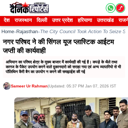
Skip
to
content
देश
राजस्थान
दिल्ली
उत्तर प्रदेश
हरियाणा
उत्तराखंड
राजन
Home
Rajasthan
The City Council Took Action To Seize Si
»
»
नगर परिषद ने की सिंगल यूज प्लास्टिक आईटम
जप्ती की कार्यवाही
अभियान का परिषद क्षेत्र के मुख्य बाजार में कार्यवही की गई है। कपड़े के थैले तथा
कागज के पैकेट उपयोग करने वाले दुकानदारो को सराहा गया एवं अन्य व्यापारियो से भी
पॉलिथिन कैरी बैग का उपयोग न करने की समझाईश की गई
Sameer Ur Rahman
|
Updated: 05:37 PM Jan 07, 2026 IST