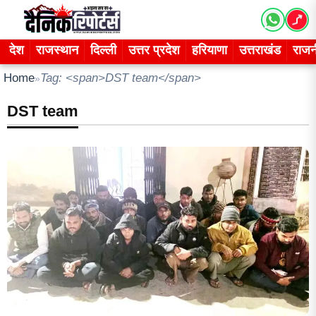
Skip
to
content
देश
राजस्थान
दिल्ली
उत्तर प्रदेश
हरियाणा
उत्तराखंड
राजन
Home
Tag: <span>DST team</span>
»
DST team