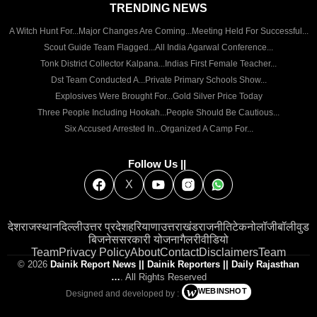
TRENDING NEWS
फार्मेसी स्टोर RGHS में दवाइयों के नाम पर सरकार को लगा रहे
A Witch Hunt For...
Major Changes Are Coming...
Meeting Held For Successful...
हैं चूना
Scout Guide Team Flagged...
All India Agarwal Conference...
By
Sameer Ur Rahman
| 4 days ago
Tonk District Collector Kalpana...
Indias First Female Teacher...
जैश के संदिग्ध आतंकवादी गिरफ्तार,जंतर मंतर पर विद्यार्थियों के
Dst Team Conducted A...
Private Primary Schools Show...
प्रोटेस्ट में गड़बड़ी की थी योजना
Explosives Were Brought For...
Gold Silver Price Today
Three People Including Hookah...
People Should Be Cautious...
By
Sameer Ur Rahman
| 4 days ago
Six Accused Arrested In...
Organized A Camp For...
भीलवाड़ा प्रदेश में प्रथम, राज्य स्तरीय सम्मान से होगा सम्मानित,
डिजिटल अंगदान प्रतिज्ञा अभियान
Follow Us ||
By
Sameer Ur Rahman
| 4 days ago
X
IAS गुप्ता भगाओ PWD राजस्थान बचाओ
By
Sameer Ur Rahman
| 6 days ago
देश
राजस्थान
दिल्ली
उत्तर प्रदेश
हरियाणा
उत्तराखंड
राजनीति
टेकनोलॉजी
बॉलीवुड
बिजनेस
सरकारी योजना
गैलरी
वीडियो
भीलवाड़ा , राजसमंद सहित 9 संयुक्त निदेशकों को कारण बताओ
Team
Privacy Policy
About
Contact
Disclaimers
Team
© 2026
Dainik Report News || Dainik Reporters || Daily Rajasthan
नोटिस
…
. All Rights Reserved
By
Sameer Ur Rahman
| 6 days ago
w
WEBINSHOT
Designed and developed by :
सरकारी बस का पूर्व ड्राइवर निकाला करोड़पति