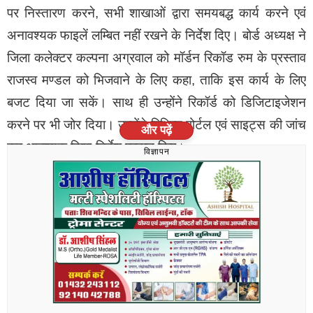
संबंधी व्यवस्थाएं नहीं मिली थी इनको इस संबंध में पूर्व में भी नोटिस
पर निस्तारण करने, सभी शाखाओं द्वारा समयबद्ध कार्य करने एवं
दिए गए थे लेकिन इनके संचालकों द्वारा इस पर कोई ध्यान नहीं दिया
अनावश्यक फाइलें लम्बित नहीं रखने के निर्देश दिए। बोर्ड अध्यक्ष ने
गया था इस पर आज एक कार्रवाई करते हुए इनको सील कर दिया
जिला कलेक्टर कल्पना अग्रवाल को मॉर्डन रिकॉड रुम के प्रस्ताव
गया है।
राजस्व मण्डल को भिजवाने के लिए कहा, ताकि इस कार्य के लिए
बजट दिया जा सकें। साथ ही उन्होंने रिकॉर्ड को डिजिटाइजेशन
उन्होंने बताया कि इसके अलावा 10 को नोटिस जारी किए गए हैं।
करने पर भी जोर दिया। उन्होंने विभिन्न पोर्टल एवं साइट्स की जांच
और पढ़ें
कर आवश्यक दिशा-निर्देश प्रदान किए।
विज्ञापन
भीलवाड़ा में इनको दिया नोटिस
इस अवसर पर अतिरिक्त जिला कलक्टर रामरतन सौंकरिया,
भूप्रबंध अधिकारी सुरेश कुमार चौधरी, सीईओ परशुराम धानका,
एसडीएम टोंक हुक्मीचन्द रोहलानिया, एडीएम मालपुरा विनोद कुमार
मीना सहित राजस्व विभाग के वरिष्ठ अधिकारी एवं कर्मचारी उपस्थित
माहेश्वरी कोचिंग सेंटर
थे।
विजन क्लासेस