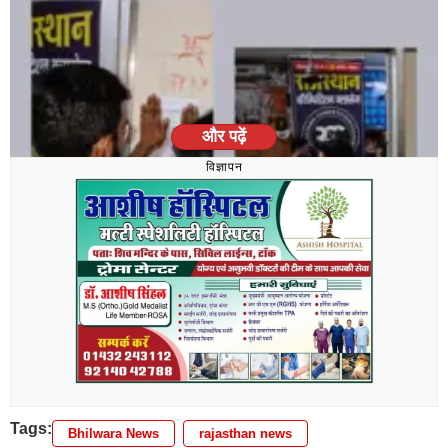
और पढ़ें
विज्ञापन
Tags:
Bhilwara News
rajasthan news