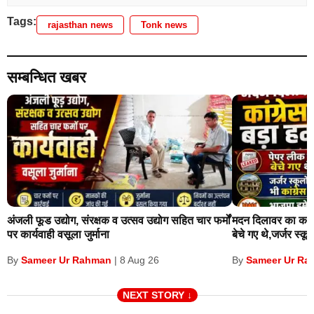
गुरुकुल क्लासेस
Tags:
rajasthan news
Tonk news
श्री सांवरिया लाइब्रेरी
सम्बन्धित खबर
प्री कॉलेज
BIITS अकादमी
CADD centre
अरिहंत एकेडमी
अंजली फूड उद्योग, संरक्षक व उत्सव उद्योग सहित चार फर्मों
मदन दिलावर का कांग्
VIIDHIK ACADEMY
पर कार्यवाही वसूला जुर्माना
बेचे गए थे,जर्जर स्कूलों
Sameer Ur Rahman
Sameer Ur Ra
By
|
8 Aug 26
By
NEXT STORY ↓