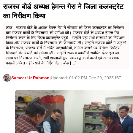
इसकी भी जांच पड़ताल की।
राजस्व बोर्ड अध्यक्ष हेमन्त गेरा ने जिला कलक्ट्रेट
का निरीक्षण किया
टोंक। राजस्व बोर्ड के अध्यक्ष हेमन्त गेरा ने सोमवार को जिला कलक्ट्रेट का निरीक्षण
कर राजस्व कार्यों के निस्तारण की समीक्षा की। राजस्व बोर्ड के अध्यक्ष हेमन्त गेरा
जयपुर में इन कोचिंग और लाइब्रेरी को किया सील
निरीक्षण करने के लिए जिला कलक्ट्रेट पहुंचे। उन्होंने यहां सभी शाखाओं का निरीक्षण
किया और राजस्व कार्यों के निस्तारण की जानकारी ली। उन्होंने राजस्व कोर्ट में फाइलों
के निस्तारण, राजस्व बोर्ड में लंबित पत्रावलियों, तामील कराने एवं विभिन्न रिपोर्ट्स
भिजवाने की स्थिति की समीक्षा की। उन्होंने राजस्व कार्यों से संबंधित ई-फाइल का
समय पर निस्तारण करने, सभी शाखाओं द्वारा समयबद्ध कार्य करने एवं अनावश्यक
फाइलें लम्बित नहीं रखने के निर्देश दिए। बोर्ड […]
जयपुर नगर निगम के चीफ फायर अधिकारी देवेंद्र मीणा के अनुसार
कार्तिक कंपटीशन,अरावली क्लासेस,मैड गुरु,राजस्थान जेट
Sameer Ur Rahman
|
Updated: 01:02 PM Dec 29, 2025 IST
क्लासेस, विजीपी क्लासेस, जेजे क्लासेस, एएसपी क्लासेस, क्लास
24,केरियर विल ऑफलाइन इंटरनेशनल क्लासेस, गुरुकुल
लाइब्रेरी, डीएन क्लासेस, मां सरस्वती लाइब्रेरी, डीएन लाइब्रेरी,
कार्तिक लाइब्रेरी को सील किया गया है पता करीब 24 कोचिंग
संस्थानों को नोटिस जारी किए गए हैं। सील किए गए कोचिंग सेंटर
और लाइब्रेरी में फायर फाइटिंग सिस्टम और एमरजैंसी एग्जिट