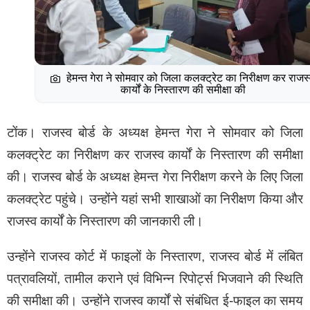
मानक नहीं थे।
हेमन्त गेरा ने सोमवार को जिला कलक्ट्रेट का निरीक्षण कर राजस
भीलवाड़ा में इनको किया सील
कार्यों के निस्तारण की समीक्षा की
टोंक। राजस्व बोर्ड के अध्यक्ष हेमन्त गेरा ने सोमवार को जिला
कलक्ट्रेट का निरीक्षण कर राजस्व कार्यों के निस्तारण की समीक्षा
भीलवाड़ा नगर निगम के फायर अधिकारी छोटू लाल ने बताया कि
की। राजस्व बोर्ड के अध्यक्ष हेमन्त गेरा निरीक्षण करने के लिए जिला
आज शहर में संचालित कोचिंग सेंटर, लाइब्रेरी होटल रेस्टोरेंटों की
कलक्ट्रेट पहुंचे। उन्होंने यहां सभी शाखाओं का निरीक्षण किया और
जांच शुरू की गई है और पहले ही दिन कॉलेज रोड सिंधु नगर में
राजस्व कार्यों के निस्तारण की जानकारी ली।
संचालित राजस्थान कोचिंग सेंटर को सील किया गया है। उसके
बाद नागोरी गार्डन में स्थित सांवरिया होटल रोडवेज बस स्टैंड के
उन्होंने राजस्व कोर्ट में फाइलों के निस्तारण, राजस्व बोर्ड में लंबित
सामने पिक पैलेस होटल और एक महाराजा रेस्टोरेंट को सील किया
पत्रावलियों, तामील कराने एवं विभिन्न रिपोर्ट्स भिजवाने की स्थिति
गया यहां पर्याप्त मात्रा में अग्नि सामान यंत्र और आज की सुरक्षा
की समीक्षा की। उन्होंने राजस्व कार्यों से संबंधित ई-फाइल का समय