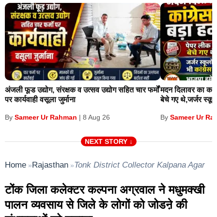
गोविंद सिंह डोटासरा द्वारा उनके परिवार के कई सदस्यों के तबादले
किए जाने के आरोपों पर भी मंत्री ने जवाब दिया। उन्होंने कहा कि
मेरे लिए पूरा शिक्षा विभाग ही मेरा परिवार है
अंजली फूड उद्योग, संरक्षक व उत्सव उद्योग सहित चार फर्मों
मदन दिलावर का कांग्
पर कार्यवाही वसूला जुर्माना
बेचे गए थे,जर्जर स्कूलों
Sameer Ur Rahman
Sameer Ur Ra
By
|
8 Aug 26
By
NEXT STORY ↓
Home
Rajasthan
Tonk District Collector Kalpana Agarwa
»
»
टोंक जिला कलेक्टर कल्पना अग्रवाल ने मधुमक्खी
पालन व्यवसाय से जिले के लोगों को जोडऩे की