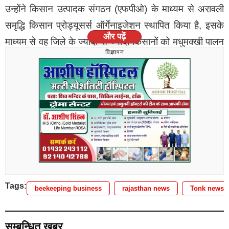
उन्होंने किसान उत्पादक संगठन (एफपीओ) के माध्यम से अरावली
समृद्धि किसान प्रोड्यूसर्स ऑर्गेनाइजेशन स्थापित किया है, इसके
और पढ़ें
माध्यम से वह जिले के ज्यादा से ज्यादा किसानों को मधुमक्खी पालन
विज्ञापन
व्यवसाय से जोडऩा चाहते है, ताकि वे इस व्यवसाय की असीम
संभावनाओं का लाभ उठा सके।
Tags:
beekeeping business
rajasthan news
Tonk news
मधुमक्खी पालन
सम्बन्धित खबर