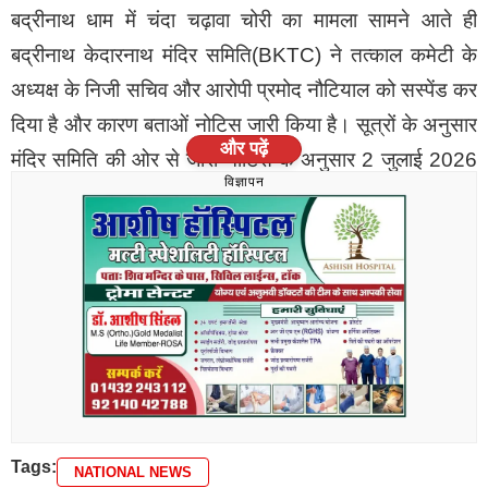
बद्रीनाथ धाम में चंदा चढ़ावा चोरी का मामला सामने आते ही
बद्रीनाथ केदारनाथ मंदिर समिति(BKTC) ने तत्काल कमेटी के
अध्यक्ष के निजी सचिव और आरोपी प्रमोद नौटियाल को सस्पेंड कर
दिया है और कारण बताओं नोटिस जारी किया है। सूत्रों के अनुसार
और पढ़ें
मंदिर समिति की ओर से जारी नोटिस के अनुसार 2 जुलाई 2026
विज्ञापन
को मंदिर परिसर में लगे सीसीटीवी कैमरे के फुटेज को खंगाल गया ।
तो इस दौरान खुलासा हुआ कि समिति के अध्यक्ष के निजी सचिव
प्रमोद नौटियाल ने थाली भेंट गणना स्थल पर सामान्य गिनती के
अलावा कुछ चीज अपने मोबाइल के साथ अपने पास रख ली थी और
यह पूरा घटनाक्रम सीसीटीवी कैमरे में ऑन कैमरा कैद हो गया।
मंदिर समिति ने इस फुटेज और सबूत के आधार पर आरोपी से 48
घंटे के भीतर लिखित सफाई मांगी कि उसने अपने पास क्या रखा
Tags:
NATIONAL NEWS
है? समिति का मानना है कि यह हरकत सामान्य थाली भेंट गणना