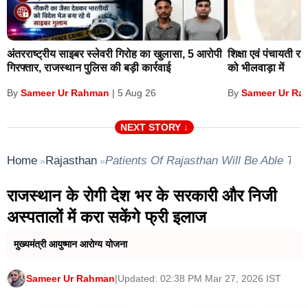
यह भी है कि सन 2021 में 7 जुलाई को मंत्रिमंडल में फेरबदल
हुआ था और 14 जुलाई 2021 से संसद का मानसून सत्र शुरू
अंतरराष्ट्रीय साइबर स्लेवरी गिरोह का खुलासा, 5 आरोपी
शिक्षा एवं पंचायती र
हुआ था तब रविशंकर प्रसाद,प्रकाश जावड़ेकर जैसे कोई मंत्रियों
गिरफ्तार, राजस्थान पुलिस की बड़ी कार्रवाई
को भीलवाड़ा में
को हटाकर नए मंत्रियों को जगह दी गई थी। इसलिए 11 जुलाई
Sameer Ur Rahman
Sameer Ur Ra
By
|
5 Aug 26
By
और 20 जुलाई के बीच मंत्रिमंडल में विस्तार और फेरबदल हो
NEXT STORY ↓
सकता है ?
Home
Rajasthan
Patients Of Rajasthan Will Be Able To
»
»
मंत्रिमंडल से बाहर होने वाले संभावित मंत्री है
राजस्थान के रोगी देश भर के सरकारी और निजी
पंकज चौधरी
अस्पतालों में करा सकेंगे फ्री इलाज
मोदी मंत्रिमंडल में वित्त राज्य मंत्री पंकज चौधरी अब यूपी भाजपा
मुख्यमंत्री आयुष्मान आरोग्य योजना
के प्रदेश अध्यक्ष बन चुके हैं। ऐसे में भाजपा के एक व्यक्ति एक पद
Sameer Ur Rahman
|
Updated: 02:38 PM Mar 27, 2026 IST
सिद्धान्त के फार्मूले के तहत चौधरी के मंत्रिमंडल से ‌ छुट्टी होना
तय है ताकि वह अपना पूरा ध्यान 2027 में उत्तर प्रदेश में होने वाले