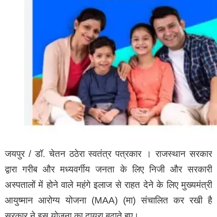
2 महीने पहले दिल्ली भाजपा का प्रदेश अध्यक्ष बना दिया है और
पार्टी के एक पद एक सिद्धांत के फार्मूले के तहत उनकी भी
मंत्रिमंडल से छुट्टी होना तय है ।
जॉर्ज कुरियन
मोदी मंत्रिमंडल में अल्पसंख्यक मामलों के राज्य मंत्री जॉर्ज कुरियन
23 जून को पहले ही इस्तीफा दे चुके हैं। और यह विभाग का पद
अभी खाली चल रहा है इस पर नए मंत्री की ताजपोशी होना तय है।
इनका भी नंबर
जयपुर / डॉ. चेतन ठठेरा स्वतंत्र पत्रकार । राजस्थान सरकार
इसके अलावा केंद्रीय वित्त मंत्री सीतारमण,केंद्रीय सड़क परिवहन
द्वारा गरीब और मध्यवर्गीय जनता के लिए निजी और सरकारी
मंत्री नितिन गडकरी, शिक्षा मंत्री धर्मेंद्र प्रधान सहित कुछ और
अस्पतालों में होने वाले महंगे इलाज से राहत देने के लिए मुख्यमंत्री
मंत्रियों की छुट्टी हो सकती है।
आयुष्मान आरोग्य योजना (MAA) (मा) संचालित कर रखी है
सरकार ने इस योजना का दायरा बढ़ाते हुए।