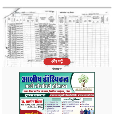
और पढ़ें
विज्ञापन