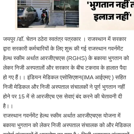
राष्ट्रपति अवार्डी एडीपीसी डॉ.कल्पना शर्मा दोनों ही वाहनो का
उपयोग करती है। सूचना के अधिकार अधिनियम 2005 के तहत
जयपुर /डॉ. चेतन ठठेरा स्वतंत्र पत्रकार । राजस्थान में सरकार
ली गई सूचना से चौंकाने वाली जानकारी सामने आई है कि एडीपीसी
द्वारा सरकारी कर्मचारियों के लिए शुरू की गई राजस्थान गवर्नमेंट
श्रीमती शर्मा ने दोनों सरकारी वाहनों का उपयोग अनेक बार एक ही
हेल्थ स्कीम अर्थात आरजीएचएस (RGHS) के बकाया भुगतान को
समय में एक साथ करना लॉक बुक में दर्शाया गया है यही नहीं एक
लेकर निजी अस्पतालों और सरकार के बीच टकराव के हालात पैदा
की रुट पर किलो मीटर भी दोनों वाहनों में अलग-अलग है तथा लॉग
हो गए हैं।। इंडियन मेडिकल एसोसिएशन(IMA आईएमए ) सहित
बुक में अधिकारियों के हस्ताक्षर वाले कॉलम में एडीपीसी डॉ.श्रीमती
निजी मेडिकल और निजी अस्पताल संचालकों ने पूर्ण भुगतान नहीं
शर्मा ने हस्ताक्षर करके वापस कटिंग कर और ओवरराइटिंग की है जो
होने पर 15 में से आरजीएच एस सेवाएं बंद करने की चेतावनी दी
उनके द्वारा किए गए भ्रष्टाचार को इंगित करती है ?
है।।
राजस्थान गवर्नमेंट हेल्थ स्कीम अर्थात आरजीएचएस योजना में
बकाया भुगतान को लेकर निजी अस्पताल संचालक को और मेडिकल